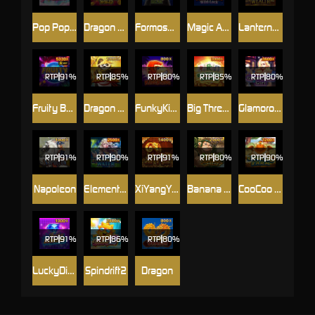
Pop Pop Candy
Dragon Soar - Hyper Wild
Formosa Bear
Magic Ace WILD LOCK
LanternWealth
RTP
91%
RTP
85%
RTP
80%
RTP
85%
RTP
80%
Fruity Bonanza
Dragon Warrior
FunkyKingKong
Big Three Dragons
Glamorous Girl
RTP
91%
RTP
90%
RTP
91%
RTP
80%
RTP
90%
Napoleon
Elemental Link Water
XiYangYang
Banana Saga
CooCoo Farm
RTP
91%
RTP
86%
RTP
80%
LuckyDiamond
Spindrift2
Dragon