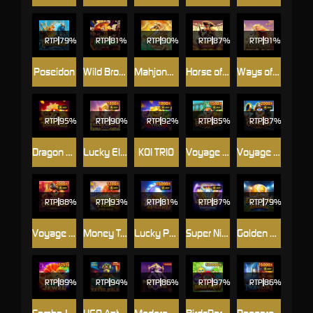
RTP
79%
RTP
81%
RTP
90%
RTP
87%
RTP
91%
Poseidon
Wild Bronco
Mahjong Wins
Horse of Bounty
Ways of the Holy Horse
RTP
95%
RTP
90%
RTP
92%
RTP
85%
RTP
87%
Dragon Soar
Lucky Elephant X-Huge
KOI TRIO
Voyage of Blast Raider X-Lock
Voyage of Cryo Gunner X-Lock
RTP
88%
RTP
93%
RTP
81%
RTP
87%
RTP
79%
Voyage of Daring Queen X-Lock
Money Tree - Hyper Wild
Lucky Pearl
Super Niubi Fortune X-Huge
Golden Goal
RTP
89%
RTP
94%
RTP
86%
RTP
97%
RTP
86%