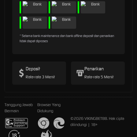
* Selama bank maintenance dan bank offline deposit dan penarikan
tidak dapat diproses
Deposit
Penarikan
Rata-rata 3 Menit
Rata-rata 5 Menit
Tanggung Jawab
Browser Yang
Bermain
Didukung
©2026 VIKINGBET88. Hak cipta
dilindungi | 18+