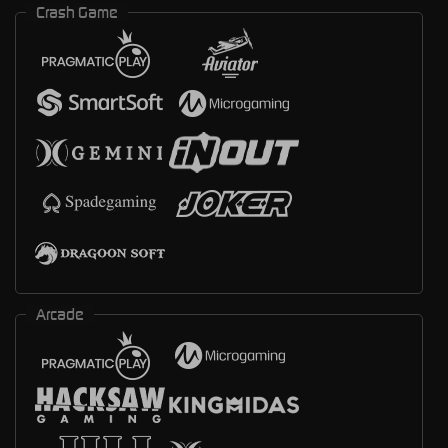
Crash Game
Arcade