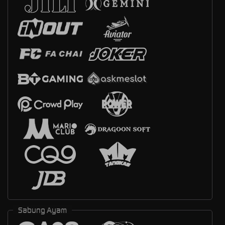
Sabung Ayam