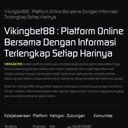
Vikingbet88 : Platform Online Bersama Dengan Informasi
Terlengkap Setiap Harinya
Vikingbet88 : Platform Online
Bersama Dengan Informasi
Terlengkap Setiap Harinya
VIKINGBET88
adalah platform online yang berfokus pada produk game berkualitas tinggi.
Situs ini dirancang dengan antarmuka modern, responsif, dan mudah digunakan baik
melalui desktop maupun perangkat mobile. Keamanan data pemain menjadi prioritas,
didukung oleh sistem enkripsi terkini untuk melindungi setiap transaksi dan informasi pribadi.
Selain itu, Vikingbet88 menyediakan layanan pelanggan profesional yang siap membantu
24 jam nonstop. Hal ini memberikan rasa nyaman bagi pemain, terutama bagi pemula yang
baru mencoba permainan game online.
Kebijaksanaan
Platform
Kategori
Dukungan
Komunitas
Tentang
Promosi
Hot
+62813990