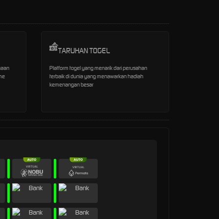
TARUHAN TOGEL
haan
Platform togel yang menarik dari perusahan
ame
terbaik di dunia yang menawarkan hadiah
kemenangan besar