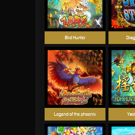
Bird Hunter
Drag
Legend of the phoenix
Yao