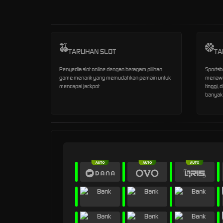
TARUHAN SLOT
TA
Penyedia slot online dengan beragam pilihan
Sportsb
game menarik yang memudahkan pemain untuk
menawar
mencapai jackpot
tinggi,
banyak 