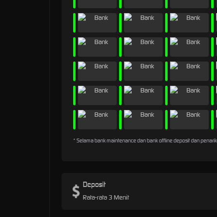
* Selama bank maintenance dan bank offline deposit dan penarik
Deposit
Rata-rata 3 Menit