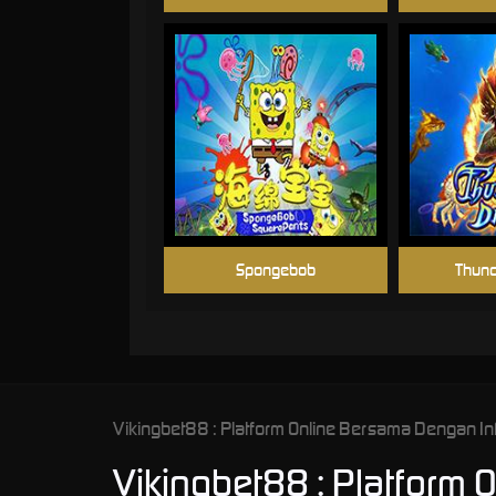
Spongebob
Thund
Vikingbet88 : Platform Online Bersama Dengan In
Vikingbet88 : Platform 