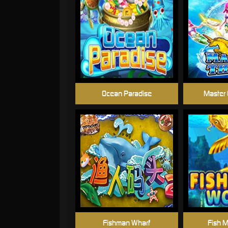
Ocean Paradise
Master 
Fishman Wharf
Fish M