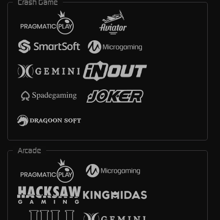
Crash Game
Arcade