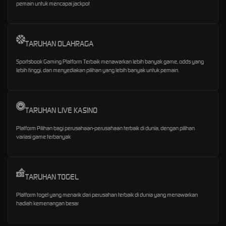
pemain untuk mencapai jackpot
TARUHAN OLAHRAGA
Sportsbook Gaming Platform Terbaik menawarkan lebih banyak game, odds yang
lebih tinggi, dan menyediakan pilihan yang lebih banyak untuk pemain.
TARUHAN LIVE KASINO
Platform Pilihan bagi perusahaan-perusahaan terbaik di dunia, dengan pilihan
variasi game terbanyak
TARUHAN TOGEL
Platform togel yang menarik dari perusahan terbaik di dunia yang menawarkan
hadiah kemenangan besar