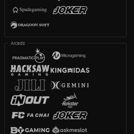
Arcade