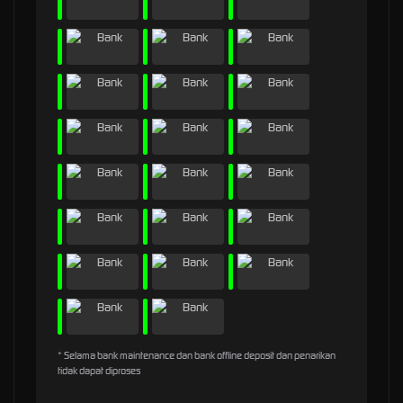
* Selama bank maintenance dan bank offline deposit dan penarikan
tidak dapat diproses