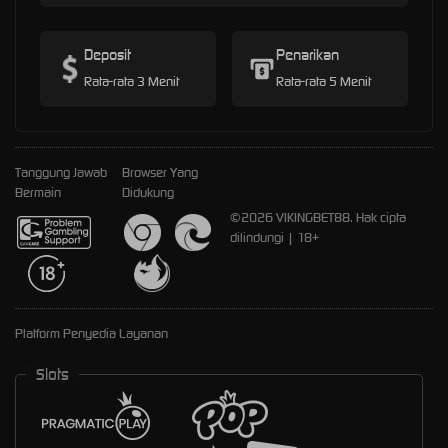
Deposit
Penarikan
Rata-rata 3 Menit
Rata-rata 5 Menit
Tanggung Jawab
Browser Yang
Bermain
Didukung
©2026 VIKINGBET88. Hak cipta
dilindungi | 18+
Platform Penyedia Layanan
Slots