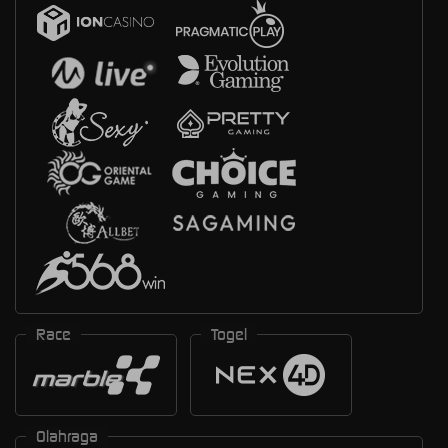
Race
Togel
Olahraga