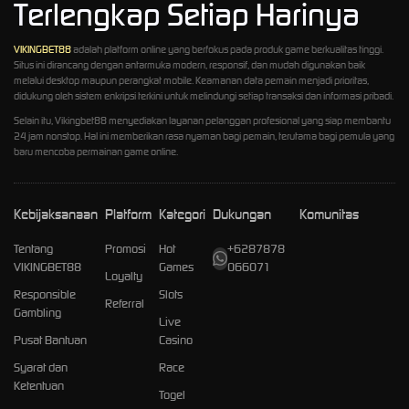
Terlengkap Setiap Harinya
VIKINGBET88
adalah platform online yang berfokus pada produk game berkualitas tinggi.
Situs ini dirancang dengan antarmuka modern, responsif, dan mudah digunakan baik
melalui desktop maupun perangkat mobile. Keamanan data pemain menjadi prioritas,
didukung oleh sistem enkripsi terkini untuk melindungi setiap transaksi dan informasi pribadi.
Selain itu, Vikingbet88 menyediakan layanan pelanggan profesional yang siap membantu
24 jam nonstop. Hal ini memberikan rasa nyaman bagi pemain, terutama bagi pemula yang
baru mencoba permainan game online.
Kebijaksanaan
Platform
Kategori
Dukungan
Komunitas
Tentang
Promosi
Hot
+6287878
VIKINGBET88
Games
066071
Loyalty
Responsible
Slots
Referral
Gambling
Live
Pusat Bantuan
Casino
Syarat dan
Race
Ketentuan
Togel