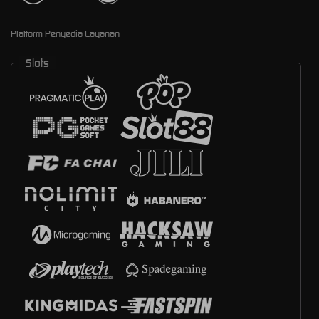
Platform Penyedia Layanan
Slots