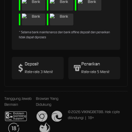
* Selama bank maintenance dan bank offline deposit dan penarikan
tidak dapat diproses
Deposit
Penarikan
Rata-rata 3 Menit
Rata-rata 5 Menit
Tanggung Jawab
Browser Yang
Bermain
Didukung
©2026 VIKINGBET88. Hak cipta
dilindungi | 18+