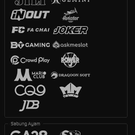
Sabung Ayam