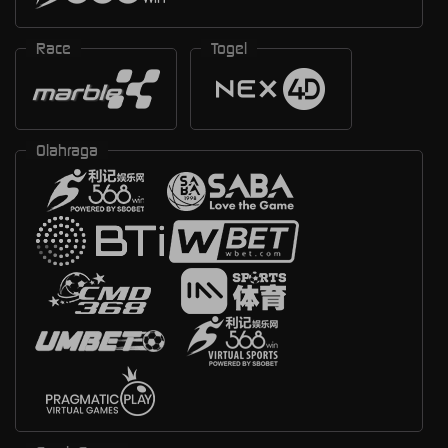
Race
Togel
Olahraga