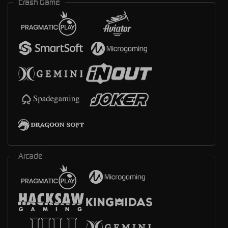
Crash Game
Arcade