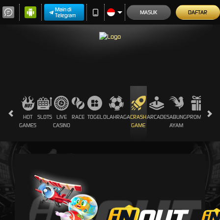
Main di
MASUK
DAFTAR
Telegram
HOT
SLOTS
LIVE
RACE
TOGEL
OLAHRAGA
CRASH
ARCADE
SABUNG
PROMOSI
GAMES
CASINO
GAME
AYAM