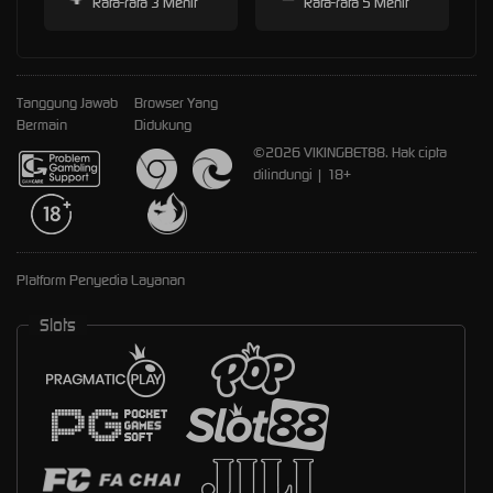
Rata-rata 3 Menit
Rata-rata 5 Menit
Tanggung Jawab
Browser Yang
Bermain
Didukung
©2026 VIKINGBET88. Hak cipta
dilindungi | 18+
Platform Penyedia Layanan
Slots