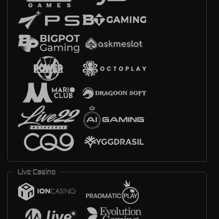
Live Casino