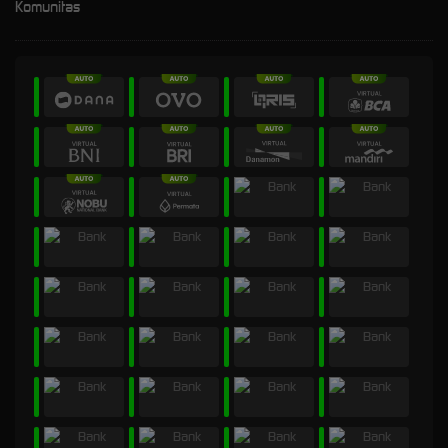
Komunitas