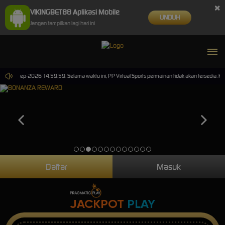
×
VIKINGBET88 Aplikasi Mobile
UNDUH
Jangan tampilkan lagi hari ini
ai 30-Sep-2026 14.59.59. Selama waktu ini, PP Virtual Sports permainan tidak akan tersedia. 
Daftar
Masuk
JACKPOT
PLAY