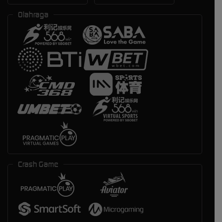
Olahraga
Crash Game