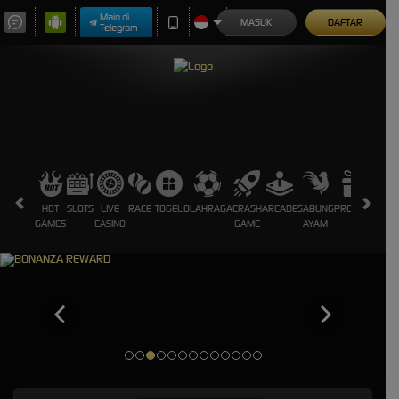
Main di
MASUK
DAFTAR
Telegram
HOT
SLOTS
LIVE
RACE
TOGEL
OLAHRAGA
CRASH
ARCADE
SABUNG
PROMOSI
GAMES
CASINO
GAME
AYAM