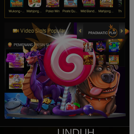
Wukong - Black Scatter
Mahjong Ways
Poker Win
Pirate Quest 1000
Wild Bandito
Mahjong Legend
The Crypt
Video Slots Popular
PEMENANG MESIN SLOT
m****1
IDR
8,887,200.00
Gates of Olympus™
m****1
IDR
4,384,800.00
Gates of Olympus™
m****1
IDR
4,167,200.00
Gates of Olympus™
m****1
IDR
2,969,600.00
Starlight Princess™ 1000
UNDUH