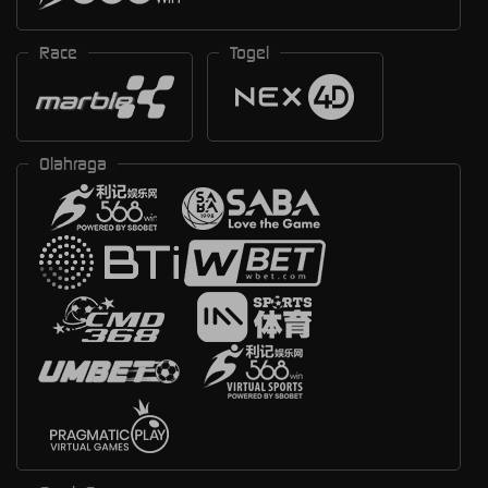
Race
Togel
Olahraga