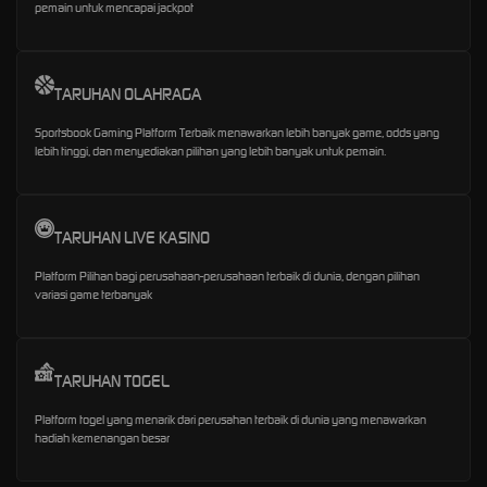
pemain untuk mencapai jackpot
TARUHAN OLAHRAGA
Sportsbook Gaming Platform Terbaik menawarkan lebih banyak game, odds yang
lebih tinggi, dan menyediakan pilihan yang lebih banyak untuk pemain.
TARUHAN LIVE KASINO
Platform Pilihan bagi perusahaan-perusahaan terbaik di dunia, dengan pilihan
variasi game terbanyak
TARUHAN TOGEL
Platform togel yang menarik dari perusahan terbaik di dunia yang menawarkan
hadiah kemenangan besar