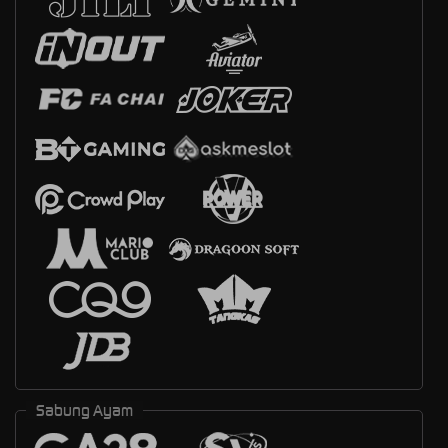
Sabung Ayam