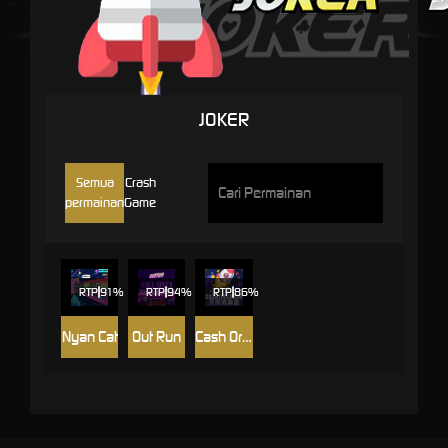
JOKER
Semua
Crash
permainan
Game
RTP
91%
RTP
94%
RTP
86%
Nyan Cat
Out Run
Cash Or Crash