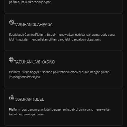
pemain untuk mencapai jackpot
TARUHAN OLAHRAGA
Sportsbook Gaming Platform Terbaik menawarkan lebih banyak game, odds yang
lebih tinggi, dan menyediakan pilihan yang lebih banyak untuk pemain.
TARUHAN LIVE KASINO
Platform Pilihan bagi perusahaan-perusahaan terbaik di dunia, dengan pilihan
variasi game terbanyak
TARUHAN TOGEL
Platform togel yang menarik dari perusahan terbaik di dunia yang menawarkan
hadiah kemenangan besar