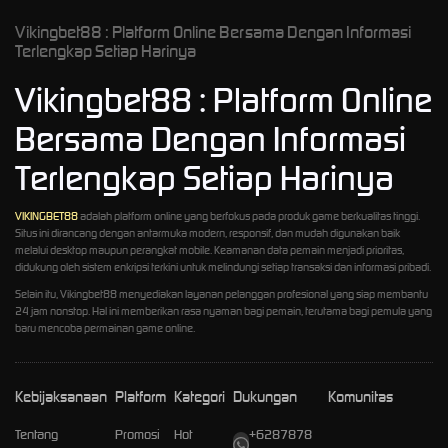
Vikingbet88 : Platform Online Bersama Dengan Informasi
Terlengkap Setiap Harinya
Vikingbet88 : Platform Online
Bersama Dengan Informasi
Terlengkap Setiap Harinya
VIKINGBET88
adalah platform online yang berfokus pada produk game berkualitas tinggi.
Situs ini dirancang dengan antarmuka modern, responsif, dan mudah digunakan baik
melalui desktop maupun perangkat mobile. Keamanan data pemain menjadi prioritas,
didukung oleh sistem enkripsi terkini untuk melindungi setiap transaksi dan informasi pribadi.
Selain itu, Vikingbet88 menyediakan layanan pelanggan profesional yang siap membantu
24 jam nonstop. Hal ini memberikan rasa nyaman bagi pemain, terutama bagi pemula yang
baru mencoba permainan game online.
Kebijaksanaan
Platform
Kategori
Dukungan
Komunitas
Tentang
Promosi
Hot
+6287878