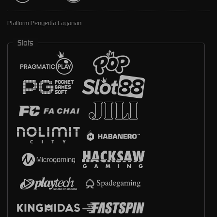
Platform Penyedia Layanan
Slots